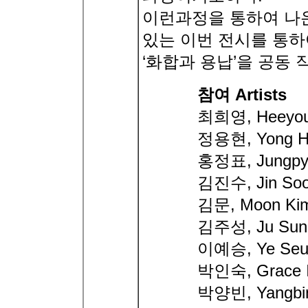
이런과정을 통하여 나
있는 이번 전시를 통하
‘화합과 용납’을 공동
참여 Artists
최희영, Heeyou
정용현, Yong H
홍정표, Jungpy
김진수, Jin Soo
김문, Moon Ki
김주성, Ju Sun
이예승, Ye Seu
박인숙, Grace I
박양빈, Yangbin