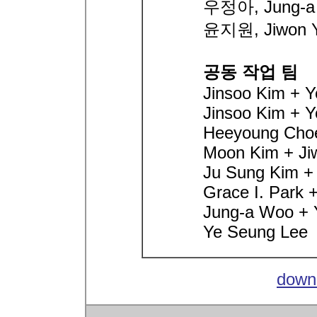
우정아, Jung-a
윤지원, Jiwon 
공동 작업 팀
Jinsoo Kim + 
Jinsoo Kim + 
Heeyoung Cho
Moon Kim + Ji
Ju Sung Kim +
Grace I. Park 
Jung-a Woo + 
Ye Seung Lee
down