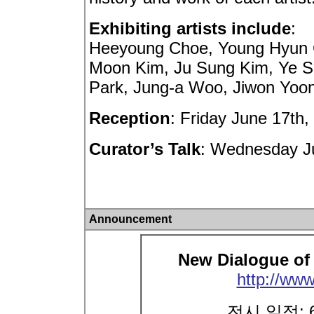
Exhibiting artists include
:
Heeyoung Choe, Young Hyun 
Moon Kim, Ju Sung Kim, Ye Se
Park, Jung-a Woo, Jiwon Yoo
Reception
: Friday June 17th
Curator’s Talk
: Wednesday J
Announcement
New Dialogue of 
http://www
전시 일정: 6