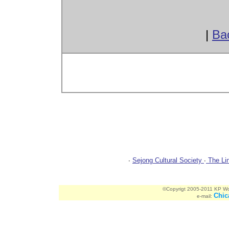
|
Ba
ChicagoBulletin.com Website Spon
∙
Sejong Cultural Society
∙
The Lin
©Copyrigt 2005-2011 KP Worl
Chic
e-mail: