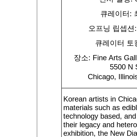
큐레이터: 최선
오프닝 립셉션: 
큐레이터 토킹:
장소: Fine Arts Galle
5500 N 
Chicago, Illino
Korean artists in Chic
materials such as edible
technology based, and 
their legacy and heter
exhibition, the New D